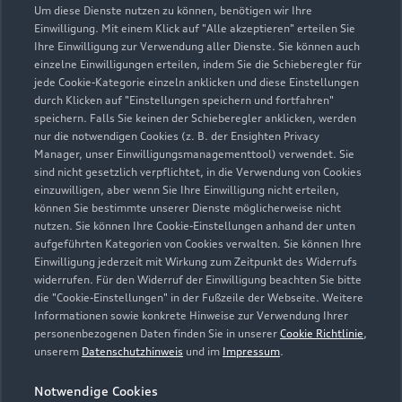
Um diese Dienste nutzen zu können, benötigen wir Ihre
09561 86300
Einwilligung. Mit einem Klick auf "Alle akzeptieren" erteilen Sie
Ihre Einwilligung zur Verwendung aller Dienste. Sie können auch
post@ernst-auto.de
einzelne Einwilligungen erteilen, indem Sie die Schieberegler für
jede Cookie-Kategorie einzeln anklicken und diese Einstellungen
durch Klicken auf "Einstellungen speichern und fortfahren"
Kontaktdaten herunterladen
speichern. Falls Sie keinen der Schieberegler anklicken, werden
nur die notwendigen Cookies (z. B. der Ensighten Privacy
Manager, unser Einwilligungsmanagementtool) verwendet. Sie
sind nicht gesetzlich verpflichtet, in die Verwendung von Cookies
einzuwilligen, aber wenn Sie Ihre Einwilligung nicht erteilen,
Öffnungszeiten
können Sie bestimmte unserer Dienste möglicherweise nicht
nutzen. Sie können Ihre Cookie-Einstellungen anhand der unten
aufgeführten Kategorien von Cookies verwalten. Sie können Ihre
Service
Einwilligung jederzeit mit Wirkung zum Zeitpunkt des Widerrufs
widerrufen. Für den Widerruf der Einwilligung beachten Sie bitte
Geschlossen
,
öffnet am
Montag 07:00
die "Cookie-Einstellungen" in der Fußzeile der Webseite. Weitere
Informationen sowie konkrete Hinweise zur Verwendung Ihrer
personenbezogenen Daten finden Sie in unserer
Cookie Richtlinie
,
Montag - Freitag
07:00 - 18:00
unserem
Datenschutzhinweis
und im
Impressum
.
Samstag
08:00 - 12:30
Notwendige Cookies