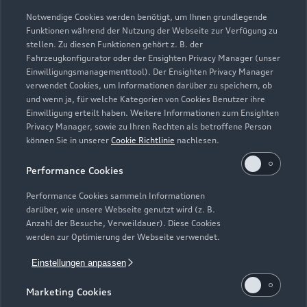
Sonntag
Geschlossen
Notwendige Cookies werden benötigt, um Ihnen grundlegende
Funktionen während der Nutzung der Webseite zur Verfügung zu
stellen. Zu diesen Funktionen gehört z. B. der
Fahrzeugkonfigurator oder der Ensighten Privacy Manager (unser
Einwilligungsmanagementtool). Der Ensighten Privacy Manager
Zurück nach oben
verwendet Cookies, um Informationen darüber zu speichern, ob
und wenn ja, für welche Kategorien von Cookies Benutzer ihre
Einwilligung erteilt haben. Weitere Informationen zum Ensighten
Modelle
Privacy Manager, sowie zu Ihren Rechten als betroffene Person
können Sie in unserer
Cookie Richtlinie
nachlesen.
Kaufen & leasen
Alle Modelle
Performance Cookies
Modelle vergleichen
Service & Zubehör
Performance Cookies sammeln Informationen
Neuwagensuche
darüber, wie unsere Webseite genutzt wird (z. B.
Elektromodelle
Anzahl der Besuche, Verweildauer). Diese Cookies
Gebrauchtwagensuche
Support
werden zur Optimierung der Webseite verwendet.
Saisonale Angebote
Plug-in-Hybride
Gebrauchtwagen
Einstellungen anpassen
Audi Services
Über Audi
Kundenservice
Finanzierung
Marketing Cookies
Garantie
Händlersuche